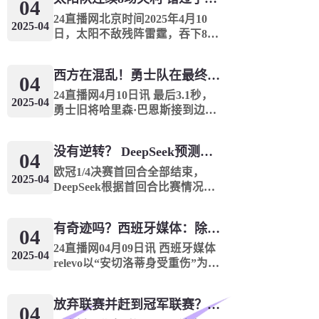
火箭分别锁定西部前两名，骑士
04
凯尔特人分别锁定东部前两名，
24直播网北京时间2025年4月10
2025-04
魔术...
日，太阳不敌残阵雷霆，吞下8连
败的同时，战绩来到35胜45负。
独行侠目前38胜42负，太阳35
西方在混乱！勇士队在最终成绩中排名第七 湖人队晋级季后赛 火箭向快船送了礼物
胜，在仅剩两场比赛的情况下，
04
无论如何他们也无法超过独行
24直播网4月10日讯 最后3.1秒，
2025-04
侠，这也意...
勇士旧将哈里森·巴恩斯接到边线
球，顶着巴特勒的防守，高难度
后仰出手三分球压哨命中，帮助
没有逆转？ DeepSeek预测冠军联赛的第二回合：4支球队在第一回合中获胜 枪手输了
马刺114比111绝杀勇士。曾经的
04
湾区黑鹰用三分绝杀狠狠地...
欧冠1/4决赛首回合全部结束，
2025-04
DeepSeek根据首回合比赛情况，
联系球队在2024/25赛季的表现，
对次回合比赛进行了预测，首回
有奇迹吗？西班牙媒体：除非皇马转过身赢得西甲或欧洲冠军
合赢球的4支球队均晋级。阿森纳
04
vs皇马阿森纳首回合主场3球大...
24直播网04月09日讯 西班牙媒体
2025-04
relevo以“安切洛蒂身受重伤”为
题，表达了对安帅执教皇马前景
的悲观。文章编译如下很少有人
放弃联赛并赶到冠军联赛？阿森纳没有希望赢得英超杯 赢得欧洲冠军的可能性
预料到皇马会在赛季这个阶段依
04