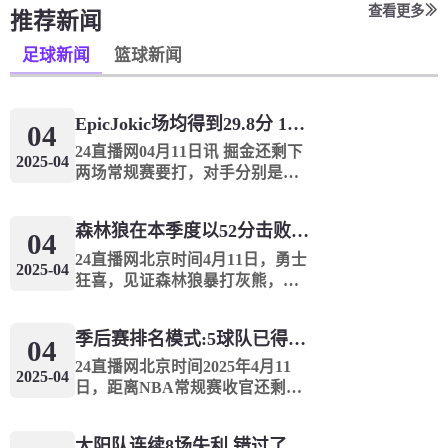
查看更多
推荐新闻
足球新闻
篮球新闻
Epic️Jokic场均得到29.8分 12.8个篮板和10.2次助攻 平均三双很容易吗？
04
24直播网04月11日讯 掘金还剩下
2025-04
两场常规赛要打，对手分别是灰
熊和火箭。赛季至今，掘金球星
约基奇出战68场比赛一共拿到
森林狼在本季度以52分击败了灰熊！一个部分中的21个中有18个！骑着摇头丸的战士第六 湖船不舒服
2027分869篮板696助攻，最后两
04
场常规赛如果全部出战，他只
24直播网北京时间4月11日，勇士
2025-04
需...
狂喜，见证森林狼暴打灰熊，一
节52分血虐对手，单节21中18，
还有天理吗？我们从来没有见到
季后赛排名模式:5球队已得到确认 西方有一支悲惨的3-8队
NBA这么疯狂的进攻表演，森林
04
狼对阵灰熊的第3节，狼队打出了
24直播网北京时间2025年4月11
2025-04
单节52...
日，距离NBA常规赛收官还剩3
个比赛日，而东西部前10名排名
形势还非常不明朗。目前，雷霆
太阳队连续8场失利 错过了季后赛 1.5亿巨人完全失败了